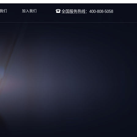
我们
加入我们
全国服务热线：400-808-5058