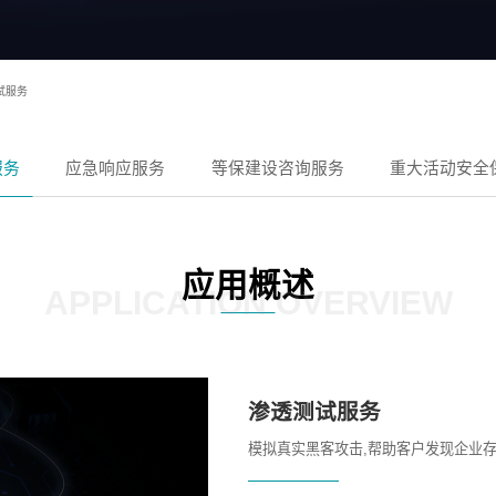
试服务
服务
应急响应服务
等保建设咨询服务
重大活动安全
应用概述
APPLICATION OVERVIEW
渗透测试服务
模拟真实黑客攻击,帮助客户发现企业