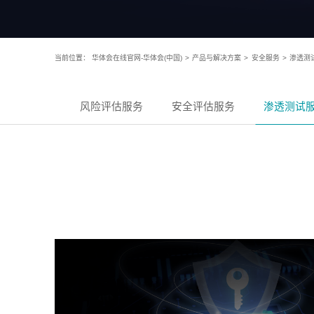
当前位置：
华体会在线官网-华体会(中国)
>
产品与解决方案
>
安全服务
>
渗透测
风险评估服务
安全评估服务
渗透测试