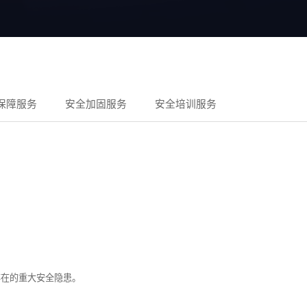
保障服务
安全加固服务
安全培训服务
存在的重大安全隐患。