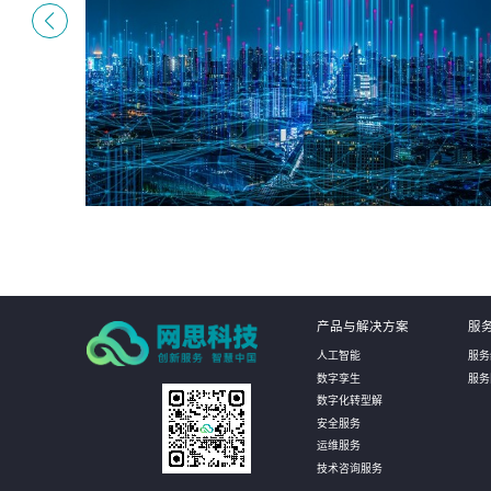
产品与解决方案
服
人工智能
服务
数字孪生
服务
数字化转型解
安全服务
运维服务
技术咨询服务