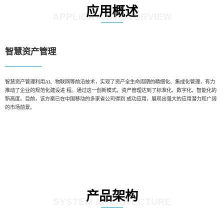
应用概述
APPLICATION OVERVIEW
智慧资产管理
智慧资产管理利用AI、物联网等前沿技术，实现了资产全生命周期的精细化、集成化管理，有力
推动了企业的规范化建设进 程。通过这一创新模式，资产管理达到了标准化、数字化、智能化的
新高度。目前，该方案已在中国移动的多家省公司得到 成功应用，展现出强大的应用潜力和广阔
的市场前景。
产品架构
SYSTEM ARCHITECTURE