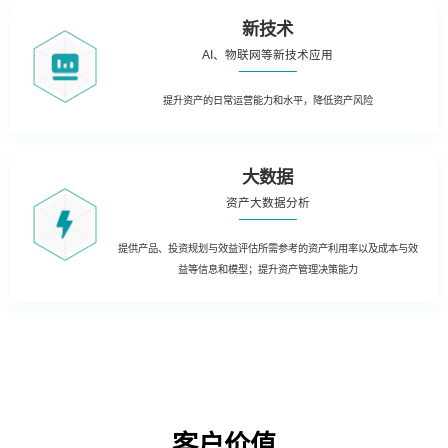
新技术
AI、物联网等新技术应用
提升资产的日常运营能力和水平，降低资产风险
大数据
资产大数据分析
提供产品、投资规划与效益评估所需参考的资产利用率以及成本与效
益等信息和模型；提升资产管理决策能力
客户价值