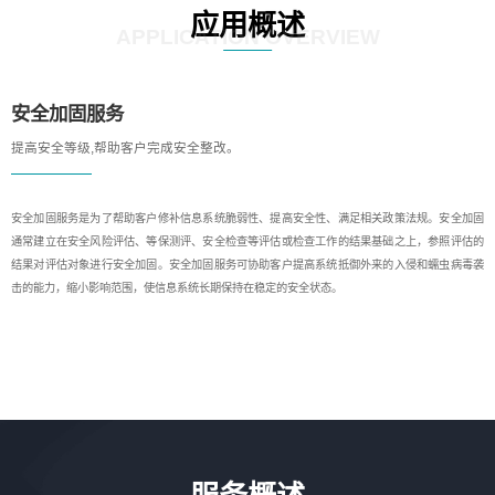
应用概述
APPLICATION OVERVIEW
安全加固服务
提高安全等级,帮助客户完成安全整改。
安全加固服务是为了帮助客户修补信息系统脆弱性、提高安全性、满足相关政策法规。安全加固
通常建立在安全风险评估、等保测评、安全检查等评估或检查工作的结果基础之上，参照评估的
结果对评估对象进行安全加固。安全加固服务可协助客户提高系统抵御外来的入侵和蠕虫病毒袭
击的能力，缩小影响范围，使信息系统长期保持在稳定的安全状态。