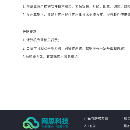
1. 为企业客户提供软件技术服务。包括安装、升级、配置、调优、故
2. 在此基础上，并能为客户提供客户化技术支持方案，提升软件使用
任职要求:
1. 计算机专业相关背景；
2. 自我学习和动手能力强，对操作系统、数据库有一定基础和兴趣；
3.沟通能力强、有基础客户服务意识。
产品与解决方案
服
人工智能
服务