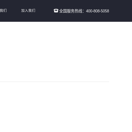
我们
加入我们
全国服务热线：400-808-5058