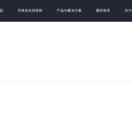
国)
华体会在线官网
产品与解决方案
服务体系
关于