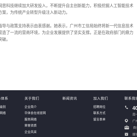
网思科技继续加大研发投入，不断提升自主创新能力，积极挖掘人工智能技术
方案，为传统产业转型升级注入新动力。
指导与政策支持表示由衷感谢。她表示，广州市工信局始终将新一代信息技术
营造了一流的营商环境，为企业发展提供了坚实支撑。正是在政府部门的鼎力
突破。
务体系
关于我们
新闻资讯
加入我们
联系我
级别
企业简介
招聘岗位
4
网络
华体会在线官网
联系方式
周一
服务网络
留言表单
广
荣誉资质
商务
企业风采
媒体