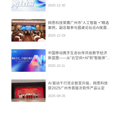
2025-12-30
网思科技荣膺广州市“人工智能 +”精选
案例，副总裁参与圆桌论坛论AI发展态
势
2025-12-29
中国移动携手生态伙伴共绘数字经济
新蓝图——从“云空间+AI”到“智能体”，
再到“数盾”可信流通
2025-10-11
AI 驱动千行百业智变升级，网思科技
获2025广州市首版次软件产品认定
2025-08-26