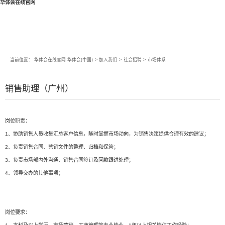
华体会在线官网
当前位置：
华体会在线官网-华体会(中国)
>
加入我们
>
社会招聘
>
市场体系
销售助理（广州）
岗位职责：
1、协助销售人员收集汇总客户信息，随时掌握市场动向，为销售决策提供合理有效的建议；
2、负责销售合同、营销文件的整理、归档和保管；
3、负责市场部内外沟通、销售合同签订及回款跟进处理；
4、领导交办的其他事项；
岗位要求：