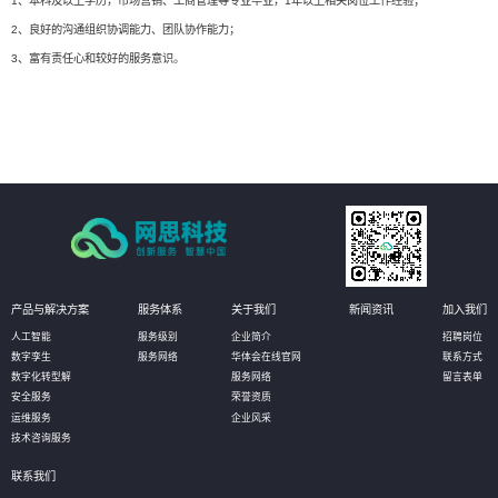
1、本科及以上学历，市场营销、工商管理等专业毕业，1年以上相关岗位工作经验；
2、良好的沟通组织协调能力、团队协作能力；
3、富有责任心和较好的服务意识。
产品与解决方案
服务体系
关于我们
新闻资讯
加入我们
人工智能
服务级别
企业简介
招聘岗位
数字孪生
服务网络
华体会在线官网
联系方式
数字化转型解
服务网络
留言表单
安全服务
荣誉资质
运维服务
企业风采
技术咨询服务
联系我们