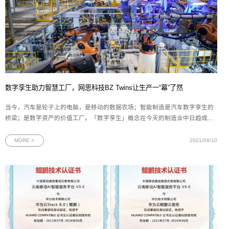
数字孪生助力智慧工厂，网思科技BZ Twins让生产一“幕”了然
当今，汽车是轮子上的电脑，是移动的数据农场；智能制造是汽车数字孪生的
桥梁；是数字资产的价值工厂。「数字孪生」概念在今天的制造业中日趋成熟
壮大，无论是数字化供应商、设备制造商还是技术服务商，都在加紧打造更贴
合「数字孪生」技术体系的产品和解决方案。日前，由网思科技百展堂事业部
MORE >
2021/08/10
协助参与助力爱驰