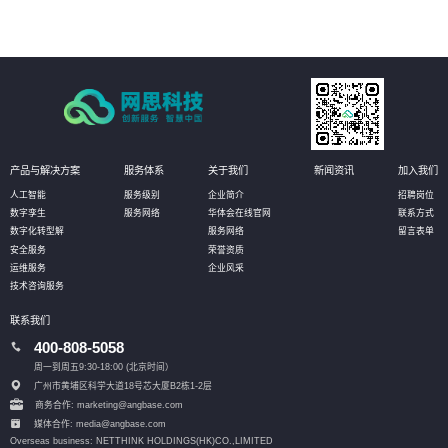
产品与解决方案
服务体系
关于我们
新闻资讯
加入我们
人工智能
服务级别
企业简介
招聘岗位
数字孪生
服务网络
华体会在线官网
联系方式
数字化转型解
服务网络
留言表单
安全服务
荣誉资质
运维服务
企业风采
技术咨询服务
联系我们
400-808-5058
周一到周五9:30-18:00 (北京时间）
广州市黄埔区科学大道18号芯大厦B2栋1-2层
商务合作: marketing@angbase.com
媒体合作: media@angbase.com
Overseas business: NETTHINK HOLDINGS(HK)CO.,LIMITED