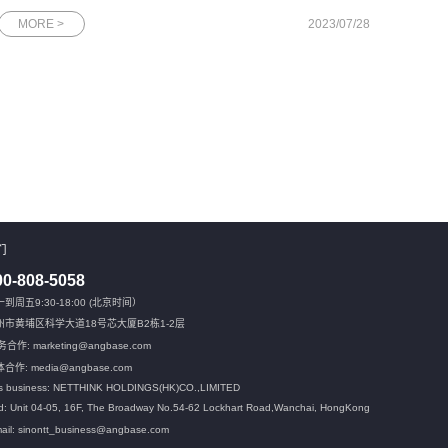
DBA，最方便的方法之一就是通过各类排行榜。在这方面，国际
MORE >
2023/07/28
上广为人知的DB-Engines数据库流行度排行榜和国内的墨天轮中
国数据库流行度排行榜是
们
00-808-5058
到周五9:30-18:00 (北京时间）
州市黄埔区科学大道18号芯大厦B2栋1-2层
合作: marketing@angbase.com
合作: media@angbase.com
s business: NETTHINK HOLDINGS(HK)CO.,LIMITED
: Unit 04-05, 16F, The Broadway No.54-62 Lockhart Road,
Wanchai, HongKong
ail: sinontt_business@angbase.com