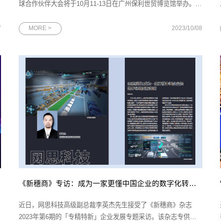
球合作伙伴大会将于10月11-13日在广州保利世贸博览馆举办。自
2013年以来，中国移动全球合作伙伴大会已成功举办10届，汇聚
了磅礴创新力量，加速了信息产业的演进升级，本届大会中国移
7
MORE >
2023/10/08
动将携手数百位世界500强企业、国内外知名企业董事长、CEO
齐聚广州，共
《新穗商》专访：成为一家更懂中国企业的数字化转型服务商
近日，网思科技高级副总裁李英杰先生接受了《新穗商》杂志
2023年第6期的「专精特新」企业发展专题采访。该杂志专供广