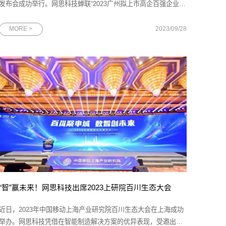
发布会成功举行。网思科技蝉联“2023广州拟上市高企百强企业”
荣誉称号，总裁吴俊先生代表网思科技与产投资本等投资机构签
署投资协议。图为2023广州拟上市高企百强榜单发布会现场作为
MORE >
2023/09/28
广州的杰出企业代表，网思科技的发展历程与广州的快速发展紧
密相连。在广州优质营
“智”赢未来！网思科技出席2023上研院百川生态大会
近日，2023年中国移动上海产业研究院百川生态大会在上海成功
举办。网思科技凭借在智能制造解决方案的优异表现，受邀出席