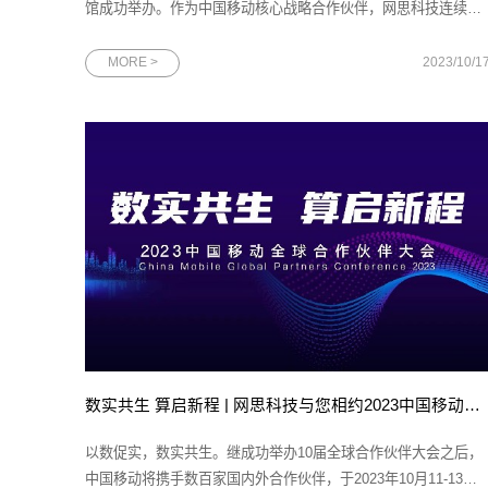
馆成功举办。作为中国移动核心战略合作伙伴，网思科技连续五
年参展大会，携旗下最新行业应用解决方案精彩亮相，为与会者
提供一个近距离体验5G+行业场景应用生态的机会。图为网思科
MORE >
2023/10/1
技展台全景一直以来，网思科技致力于推动各行各业数字化的高
速发展，服务于通信、制
数实共生 算启新程 | 网思科技与您相约2023中国移动全球合作伙伴大会
以数促实，数实共生。继成功举办10届全球合作伙伴大会之后，
中国移动将携手数百家国内外合作伙伴，于2023年10月11-13日