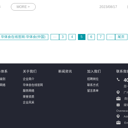
科
人资格的非外资控股企业，且成立5年之内最新一轮融资的投后估
8
MORE >
2023/08/17
值达到1亿美元。根据长城战略咨询发布的数据，中国目前共有
653家潜在独角兽企
华体会在线官网-华体会(中国)
···
3
4
5
6
7
···
尾页
务体系
关于我们
新闻资讯
加入我们
联系我
级别
企业简介
招聘岗位
4
网络
华体会在线官网
联系方式
周一
服务网络
留言表单
广
荣誉资质
商务
企业风采
媒体
Oversea
Add
Em